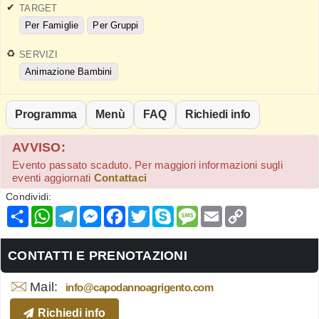
TARGET
Per Famiglie
Per Gruppi
SERVIZI
Animazione Bambini
Programma
Menù
FAQ
Richiedi info
AVVISO:
Evento passato scaduto. Per maggiori informazioni sugli
eventi aggiornati
Contattaci
Condividi:
Condividi
WhatsApp
Telegram
Messenger
Facebook
Twitter
Skype
Message
Email
Copy
Link
CONTATTI E PRENOTAZIONI
Mail:
info@capodannoagrigento.com
Richiedi info