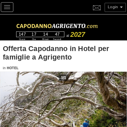
Login
Toggle navigation
2027
147
17
14
46
al
Giorni
Ore
Minuti
Secondi
Offerta Capodanno in Hotel per
famiglie a Agrigento
in
HOTEL
1
/
1