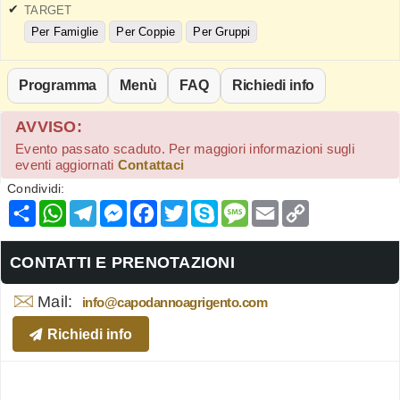
TARGET
Per Famiglie
Per Coppie
Per Gruppi
Programma
Menù
FAQ
Richiedi info
AVVISO:
Evento passato scaduto. Per maggiori informazioni sugli
eventi aggiornati
Contattaci
Condividi:
Condividi
WhatsApp
Telegram
Messenger
Facebook
Twitter
Skype
Message
Email
Copy
Link
CONTATTI E PRENOTAZIONI
Mail:
info@capodannoagrigento.com
Richiedi info