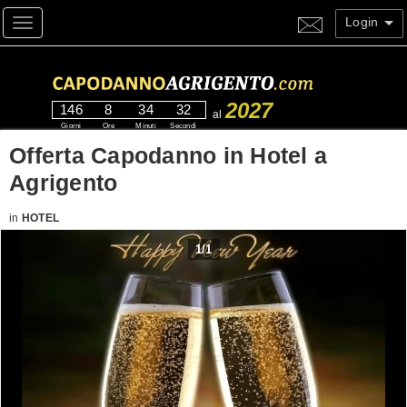
Login
Toggle navigation
2027
146
8
34
31
al
Giorni
Ore
Minuti
Secondi
Offerta Capodanno in Hotel a
Agrigento
in
HOTEL
1
/
1