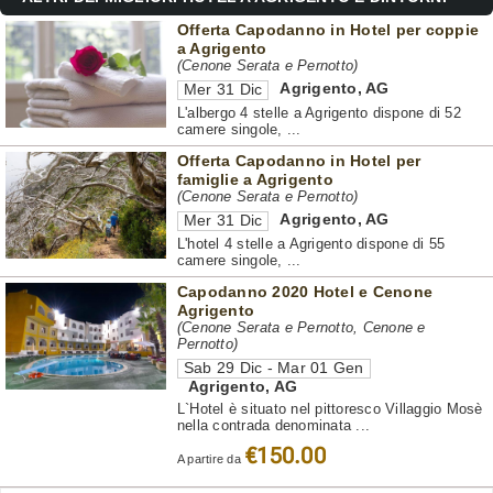
Offerta Capodanno in Hotel per coppie
a Agrigento
(Cenone Serata e Pernotto)
Agrigento
,
AG
Mer 31 Dic
L'albergo 4 stelle a Agrigento dispone di 52
camere singole, ...
Offerta Capodanno in Hotel per
famiglie a Agrigento
(Cenone Serata e Pernotto)
Agrigento
,
AG
Mer 31 Dic
L'hotel 4 stelle a Agrigento dispone di 55
camere singole, ...
Capodanno 2020 Hotel e Cenone
Agrigento
(Cenone Serata e Pernotto, Cenone e
Pernotto)
Sab 29 Dic - Mar 01 Gen
Agrigento
,
AG
L`Hotel è situato nel pittoresco Villaggio Mosè
nella contrada denominata ...
€150.00
A partire da