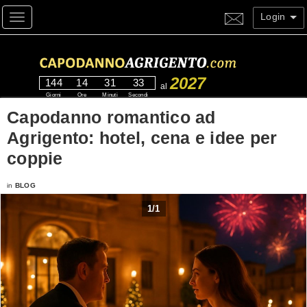
Login
Toggle navigation
2027
144
14
31
33
al
Giorni
Ore
Minuti
Secondi
Capodanno romantico ad
Agrigento: hotel, cena e idee per
coppie
in
BLOG
1
/
1