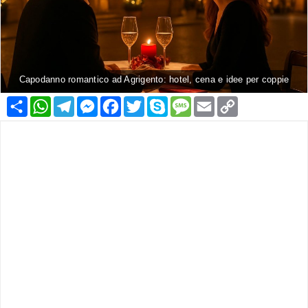
Capodanno romantico ad Agrigento: hotel, cena e idee per coppie
Condividi
WhatsApp
Telegram
Messenger
Facebook
Twitter
Skype
Message
Email
Copy
Link